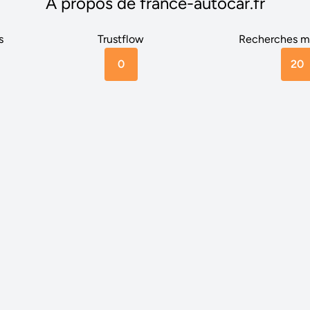
A propos de france-autocar.fr
s
Trustflow
Recherches m
0
20