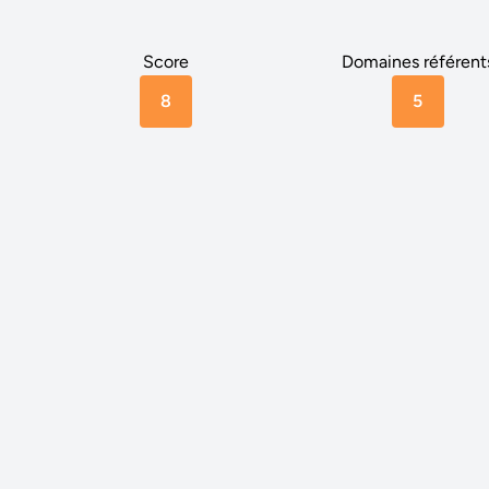
Score
Domaines référent
8
5